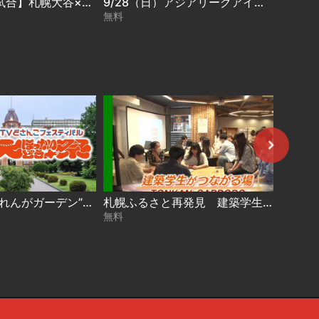
【準決勝第１試合】札幌大谷×札幌創成 第104回 全国高校サッカー選手権 北海道大会
9/28（日）アジアリーグアイスホッケー レッドイーグルス北海道 ＶＳ 横浜グリッツ
無料
無料
今年は“道庁赤れんがガーデン”で開催！【大ほっかいどう祭 2026】
札幌ふるさと再発見 建築学生がつながる場～TONKAN SAPPORO～2026年8月1日放送
無料
無料