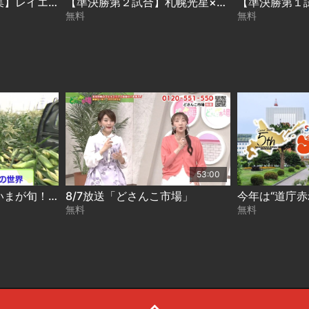
【渾身の好珍プレー集】レイエス全力疾走…サヨナラ男…球場騒然の出来事まで！2025ファイターズ
【準決勝第２試合】札幌光星×北海 第104回 全国高校サッカー選手権 北海道大会
無料
無料
53:00
ときめき野菜通信〜いまが旬！進化するとうきび 2026-08-07
8/7放送「どさんこ市場」
無料
無料