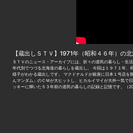
【蔵出しＳＴＶ】1971年（昭和４６年）の
ＳＴＶのニュース・アーカイブには、折々の道民の暮らし・生活
年代別でつづる北海道の暮らしを蔵出し。 今回は１９７１年、
様子がわかる蔵出しです。 マクドナルドが銀座に日本１号店を
んマンダム」のＣＭが大ヒットし、ヒカルイマイが大外一気で日
ッキーに輝いた５３年前の道民の暮らしの記録と記憶です。（202