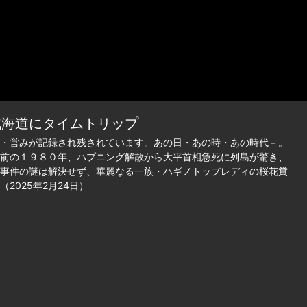
北海道にタイムトリップ
・営みが記録され残されています。あの日・あの時・あの時代－。
前の１９８０年、ハプニング解散から大平首相急死に列島が驚き、
事件の謎は解決せず、華麗なる一族・ハギノトップレディの桜花賞
025年2月24日）