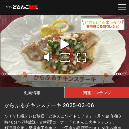
動画情報
関連コンテンツ
からふるチキンステーキ 2025-03-06
ＳＴＶ札幌テレビ放送「どさんこワイド１７９」（月〜金 午後3
時48分〜7時放送）の料理コーナー「どさんこ☆キッチン」。
料理研究家・星澤幸子先生と、ご子息の星澤雅也さんが作る簡単