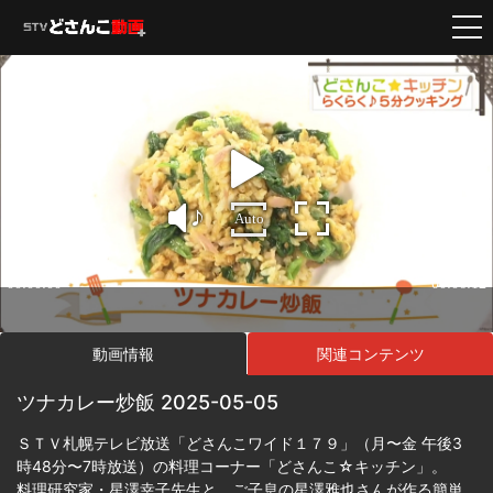
動画情報
関連コンテンツ
ツナカレー炒飯 2025-05-05
ＳＴＶ札幌テレビ放送「どさんこワイド１７９」（月〜金 午後3
時48分〜7時放送）の料理コーナー「どさんこ☆キッチン」。
料理研究家・星澤幸子先生と、ご子息の星澤雅也さんが作る簡単