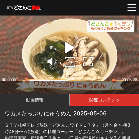
動画情報
関連コンテンツ
ワカメたっぷりにゅうめん 2025-05-06
ＳＴＶ札幌テレビ放送「どさんこワイド１７９」（月〜金 午後3
時48分〜7時放送）の料理コーナー「どさんこ☆キッチン」。
料理研究家・星澤幸子先生と、ご子息の星澤雅也さんが作る簡単