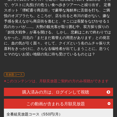
で、ゲストに丸投げの危うい食べ歩きツアーへと繰り出す。 定番
スポット「堺町通り商店街」で豪華な海鮮丼に舌鼓を打ち、ご満
悦のオズブラたち。ところが、店を出ると布川の姿がない。嫌な
予感を覚えながら商店街を進むと、そこには長髪をなびかせる１
匹のカッパが……。大勢の観光客が取り囲む中、双方探り探りの
「妖怪大戦争」が幕を開ける。 しかし、悲劇はこれで終わりでは
なかった。川北の「まだまだ着替えの用意があります」との発言
に、血の気が引く面々。そして、クイズという名のムチャ振り大
喜利をきっかけに、さらなる犠牲者が出てしまうことに。息つく
ヒマのないお笑い地獄の先に待ち受けているものとは？
見放題コース
※このコンテンツは、月額見放題ご契約の方のみ視聴ができます
購入済みの方は、ログインして視聴
この動画が含まれる月額見放題
全番組見放題コース（550円/月）