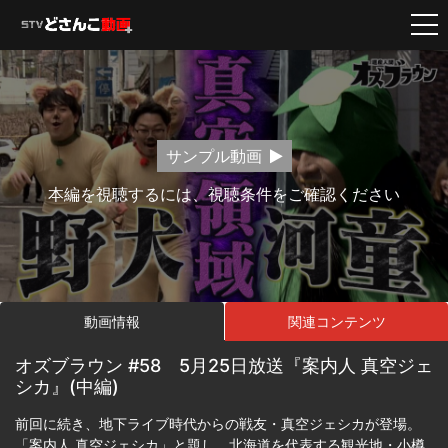
サンプル動画
本編を視聴するには、視聴条件をご確認ください
動画情報
関連コンテンツ
オズブラウン #58 5月25日放送『案内人 真空ジェ
シカ』(中編)
前回に続き、地下ライブ時代からの戦友・真空ジェシカが登場。
「案内人 真空ジェシカ」と題し、北海道を代表する観光地・小樽