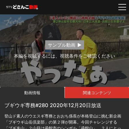
サンプル動画
本編を視聴するには、視聴条件をご確認ください
動画情報
関連コンテンツ
ブギウギ専務#280 2020年12月20日放送
登山ド素人のウエスギ専務とおおち係長が本格登山に挑む新企画
「ブギウギ山岳倶楽部」の第２弾が開幕。今回チャレンジする
「ブギ名山」２山目は函館市のシンボル「函館山」。２人にとっ