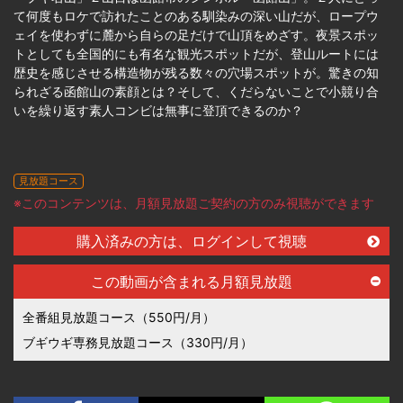
て何度もロケで訪れたことのある馴染みの深い山だが、ロープウ
ェイを使わずに麓から自らの足だけで山頂をめざす。夜景スポッ
トとしても全国的にも有名な観光スポットだが、登山ルートには
歴史を感じさせる構造物が残る数々の穴場スポットが。驚きの知
られざる函館山の素顔とは？そして、くだらないことで小競り合
いを繰り返す素人コンビは無事に登頂できるのか？
見放題コース
※このコンテンツは、月額見放題ご契約の方のみ視聴ができます
購入済みの方は、ログインして視聴
この動画が含まれる月額見放題
全番組見放題コース（550円/月）
ブギウギ専務見放題コース（330円/月）