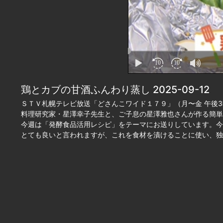
鶏とカブの甘酒ふんわり蒸し 2025-09-12
ＳＴＶ札幌テレビ放送「どさんこワイド１７９」（月〜金 午後3
料理研究家・星澤幸子先生と、ご子息の星澤雅也さんが作る簡単
今週は「発酵食品活用レシピ」をテーマにお送りしています。今
とても良いと言われますが、これを食材を漬けることに使い、独