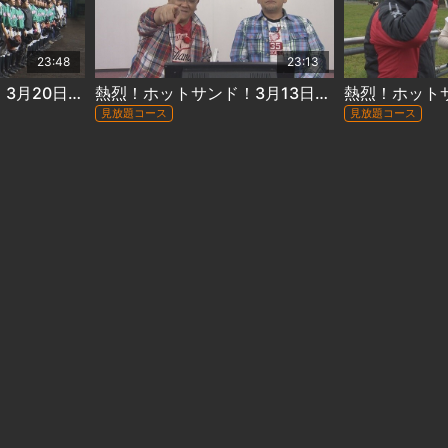
23:48
23:13
熱烈！ホットサンド！3月20日放送 ＃341「俺たちの部活動 完結編②」
熱烈！ホットサンド！3月13日放送 #340｢俺たちの部活動 完結編１｣
見放題コース
見放題コース