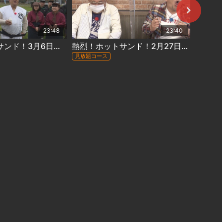
23:48
23:40
熱烈！ホットサンド！3月6日放送 ＃339「帰ってきた！俺たちの部活動～美幌高校編」
熱烈！ホットサンド！2月27日放送 ＃338「ぴったんこカロリー２」
見放題コース
見放題コ