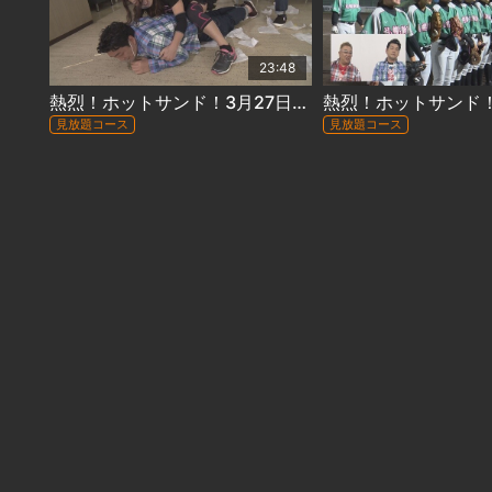
23:48
熱烈！ホットサンド！3月27日放送 ＃342「カメラを止めるな！25分1本勝負」(最終回)
見放題コース
見放題コース