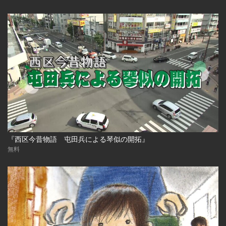
『西区今昔物語 屯田兵による琴似の開拓』
無料