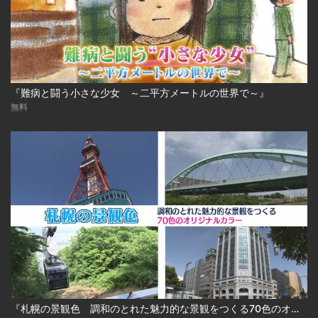
『難病と闘う小さな少女 ～二平方メートルの世界で～』
無料
『札幌の景観色 調和のとれた魅力的な景観をつくる70色のオリジナルカラー』