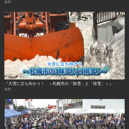
無料
『大雪に立ち向かう！ ～札幌市の「除雪」と「排雪」～』
無料