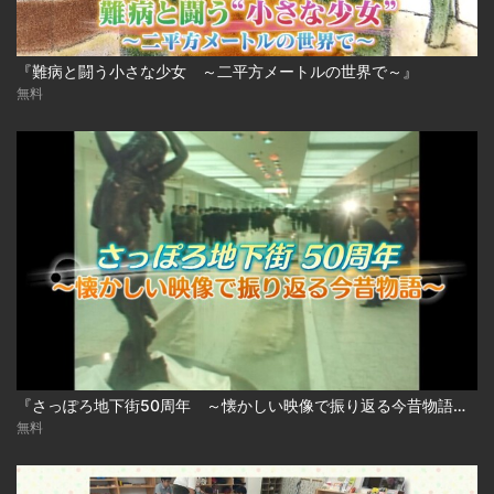
『難病と闘う小さな少女 ～二平方メートルの世界で～』
無料
『さっぽろ地下街50周年 ～懐かしい映像で振り返る今昔物語～』
無料