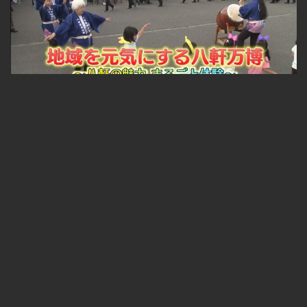
札幌ふるさと再発見 地域を元気にする八軒万博～八軒の魅力 まるごと体験～
無料