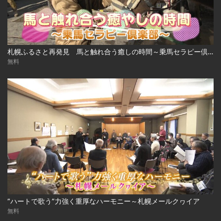
札幌ふるさと再発見 馬と触れ合う癒しの時間～乗馬セラピー倶楽部～
無料
”ハートで歌う”力強く重厚なハーモニー～札幌メールクヮイア
無料