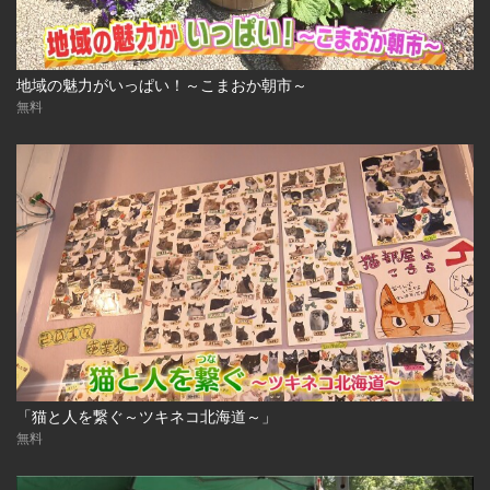
地域の魅力がいっぱい！～こまおか朝市～
無料
「猫と人を繋ぐ～ツキネコ北海道～」
無料