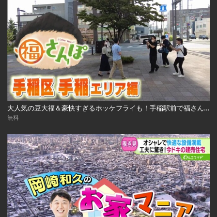
大人気の豆大福＆豪快すぎるホッケフライも！手稲駅前で福さんぽ 2022.10.7放送
無料