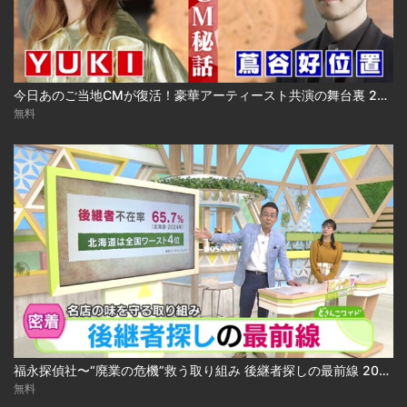
今日あのご当地CMが復活！豪華アーティースト共演の舞台裏 2024.03.18放送
無料
福永探偵社〜“廃業の危機”救う取り組み 後継者探しの最前線 2025-04-15
無料