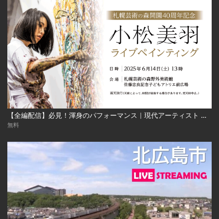
【全編配信】必見！渾身のパフォーマンス｜現代アーティスト 小松美羽 ライブペインティング｜札幌芸術の森開園40周年記念 2025年6月24日（土） Miwa Komatsu | Live Painting‐Sapporo Art Park
無料