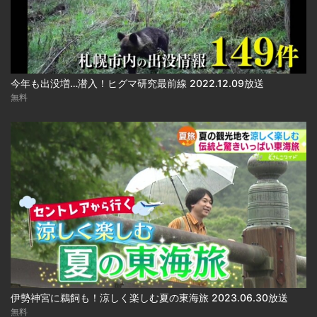
今年も出没増…潜入！ヒグマ研究最前線 2022.12.09放送
無料
伊勢神宮に鵜飼も！涼しく楽しむ夏の東海旅 2023.06.30放送
無料