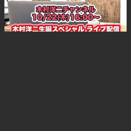
【予告】木村洋二チャンネル 10/22(木)ライブ配信✨ 木村洋二生誕スペシャル🎂
無料