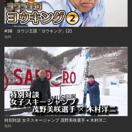
#38 ヨウジ王国「ヨウキング」②
無料
特別対談 女子スキージャンプ 茂野美咲選手 × 木村洋二
無料