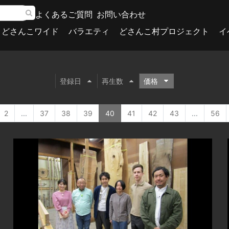
よくあるご質問
お問い合わせ
どさんこワイド
バラエティ
どさんこ村プロジェクト
イ
登録日
再生数
価格
2
...
37
38
39
40
41
42
43
...
56