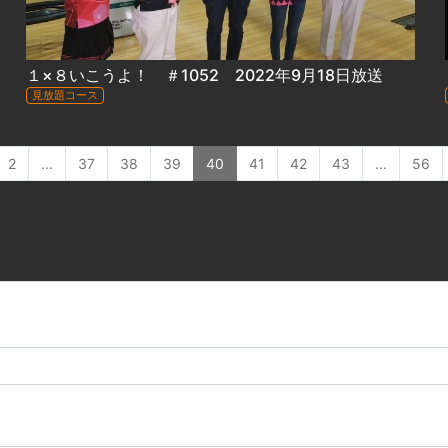
１×８いこうよ！ ＃1052 2022年9月18日放送
見放題コース
2
...
37
38
39
40
41
42
43
...
56