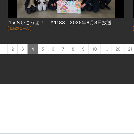
１×８いこうよ！ ＃1183 2025年8月3日放送
見放題コース
1
2
3
4
5
6
7
8
9
10
...
20
21