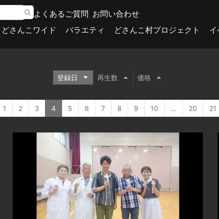
よくあるご質問
お問い合わせ
どさんこワイド
バラエティ
どさんこ村プロジェクト
イ
登録日
再生数
価格
1
2
3
4
5
6
7
8
9
10
...
20
21