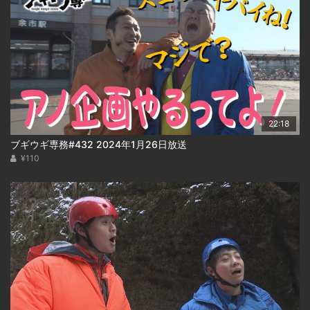
22:18
ブギウギ専務#432 2024年1月26日放送
¥110