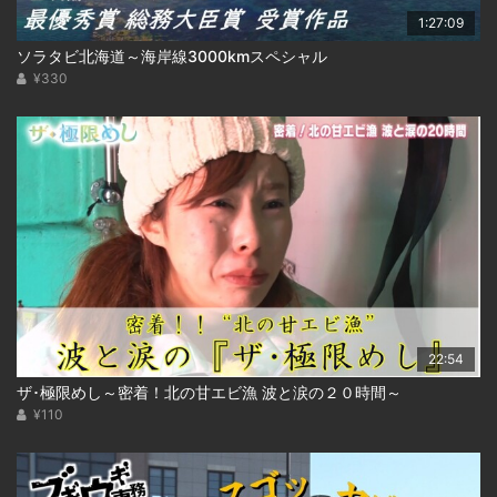
1:27:09
ソラタビ北海道～海岸線3000kmスペシャル
¥330
22:54
ザ･極限めし～密着！北の甘エビ漁 波と涙の２０時間～
¥110