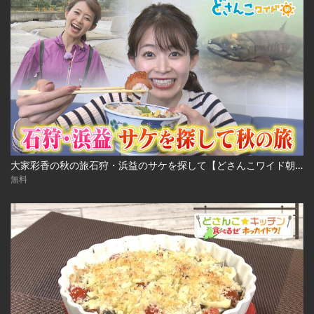
大家彩香の秋の旅石狩・浜益のサケを探して【どさんこワイド朝】 ※2023年10月3日 放送
無料