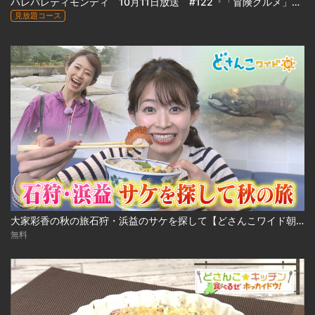
ハレバレティモンディ 10月11日放送 #122『「冒険グルメ」前田ファーム農業合宿 完結編』
見放題コース
大家彩香の秋の旅石狩・浜益のサケを探して【どさんこワイド朝】 ※2023年10月3日 放送
無料