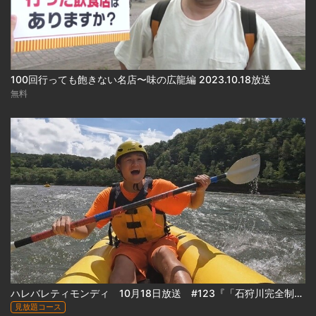
100回行っても飽きない名店〜味の広龍編 2023.10.18放送
無料
ハレバレティモンディ 10月18日放送 #123『「石狩川完全制覇｣カムイコタン編(前編)』
見放題コース