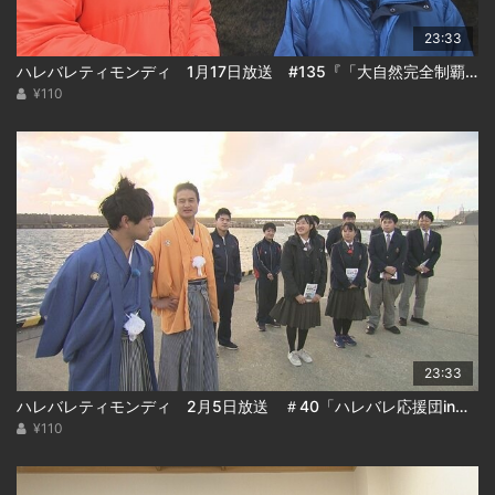
23:33
ハレバレティモンディ 1月17日放送 #135『「大自然完全制覇」支笏湖編(後編)』
¥110
23:33
ハレバレティモンディ 2月5日放送 ＃40「ハレバレ応援団in松前(後)」
¥110