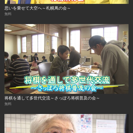
思いを乗せて大空へ～札幌凧の会～
無料
将棋を通して多世代交流～さっぽろ将棋普及の会～
無料