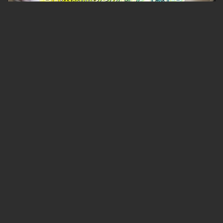
日本語学習をサポート～日本語ボランティア「窓」～
無料
「雪まつりで広がるふれあいの輪 ～NPO法人 手と手～」
無料