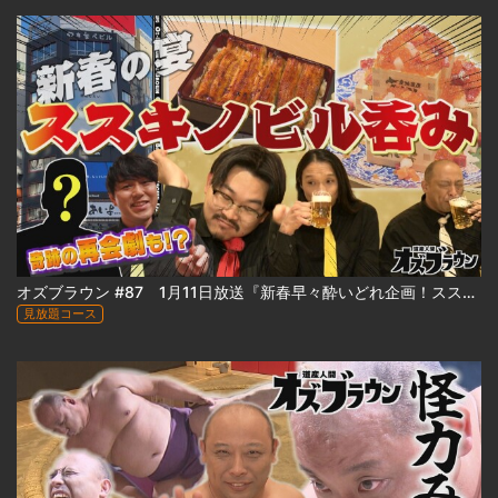
オズブラウン #87 1月11日放送『新春早々酔いどれ企画！ススキノビル呑み探訪 ～わたなべビル編～（前編）』
見放題コース