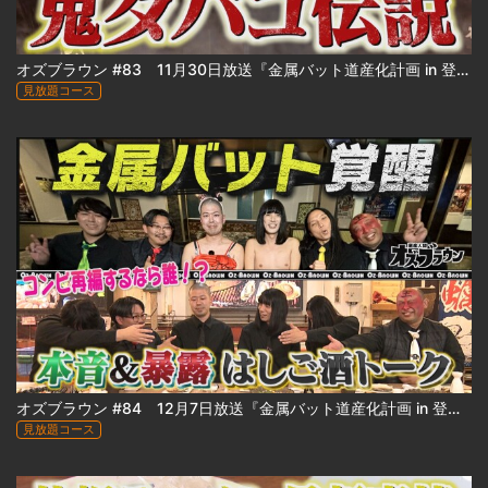
オズブラウン #83 11月30日放送『金属バット道産化計画 in 登別』（中編）
見放題コース
オズブラウン #84 12月7日放送『金属バット道産化計画 in 登別』（後編）
見放題コース