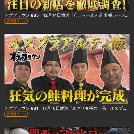
オズブラウン #85 12月14日放送『布川らーめん道 札幌ラーメン最前線2025』
見放題コース
オズブラウン #81 11月16日放送『めざせ究極の一品！オズブラアルティ飯（後編）』
見放題コース