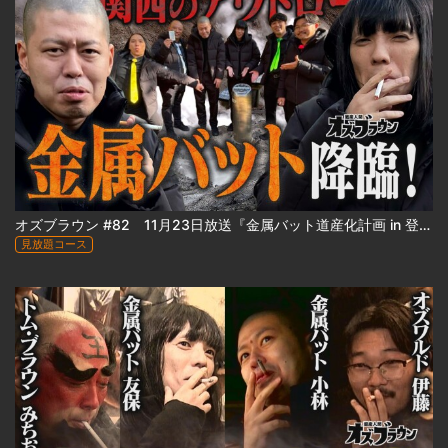
オズブラウン #82 11月23日放送『金属バット道産化計画 in 登別』（前編）
見放題コース