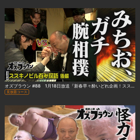
オズブラウン #88 1月18日放送『新春早々酔いどれ企画！ススキノビル呑み探訪 ～わたなべビル編～（後編）』
見放題コース