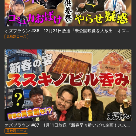
オズブラウン #86 12月21日放送『未公開映像を大放出！オズブラ供養祭 2025 冬』
見放題コース
オズブラウン #87 1月11日放送『新春早々酔いどれ企画！ススキノビル呑み探訪 ～わたなべビル編～（前編）』
見放題コース