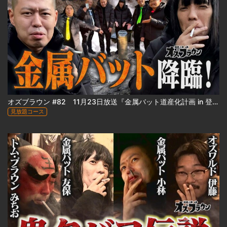
オズブラウン #82 11月23日放送『金属バット道産化計画 in 登別』（前編）
見放題コース