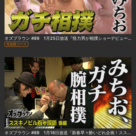
オズブラウン #89 1月25日放送『怪力男が相撲ショーデビュー⁉ みちおの怪力、お貸しします』
見放題コース
オズブラウン #88 1月18日放送『新春早々酔いどれ企画！ススキノビル呑み探訪 ～わたなべビル編～（後編）』