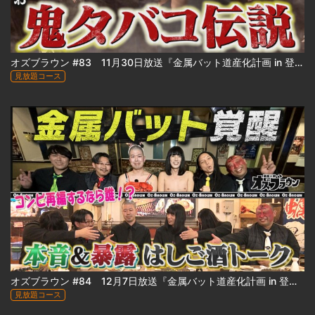
オズブラウン #83 11月30日放送『金属バット道産化計画 in 登別』（中編）
見放題コース
オズブラウン #84 12月7日放送『金属バット道産化計画 in 登別』（後編）
見放題コース