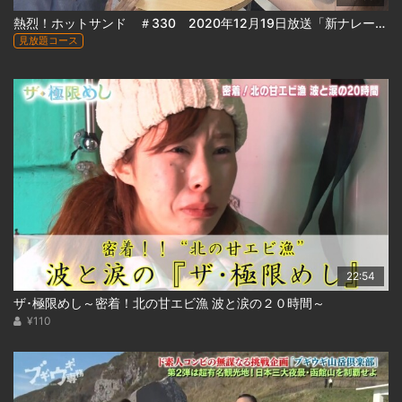
熱烈！ホットサンド ＃330 2020年12月19日放送「新ナレーター緊急オーディション(後編)」
見放題コース
22:54
ザ･極限めし～密着！北の甘エビ漁 波と涙の２０時間～
¥110