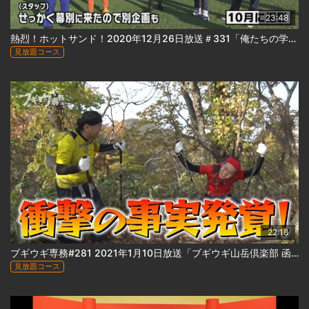
23:48
熱烈！ホットサンド！2020年12月26日放送＃331「俺たちの学校・特別編～閉校直前の高校に突撃！」
見放題コース
22:18
ブギウギ専務#281 2021年1月10日放送「ブギウギ山岳倶楽部 函館山編②」
見放題コース