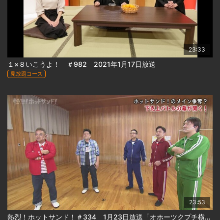
23:33
１×８いこうよ！ ＃982 2021年1月17日放送
見放題コース
23:53
熱烈！ホットサンド！＃334 1月23日放送「オホーツクプチ横断ウルトラクイズ ファイナルステージ+下剋上バトル(前編)」