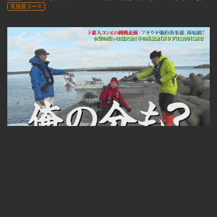
見放題コース
22:33
ブギウギ専務#283 2021年1月24日放送「ブギウギ爆釣倶楽部 ブリ編①」
見放題コース