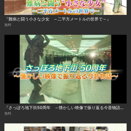
『難病と闘う小さな少女 ～二平方メートルの世界で～』
無料
『さっぽろ地下街50周年 ～懐かしい映像で振り返る今昔物語～』
無料