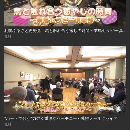
札幌ふるさと再発見 馬と触れ合う癒しの時間～乗馬セラピー倶楽部～
無料
”ハートで歌う”力強く重厚なハーモニー～札幌メールクヮイア
無料