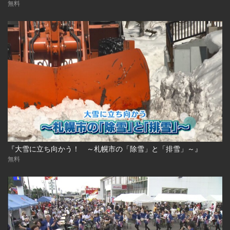
無料
『大雪に立ち向かう！ ～札幌市の「除雪」と「排雪」～』
無料