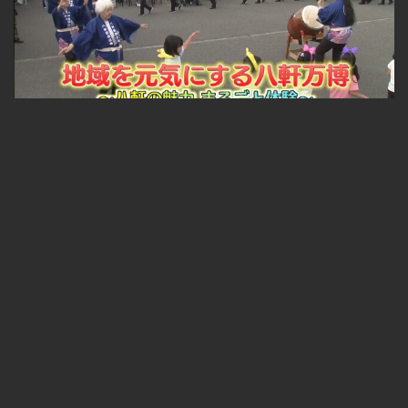
札幌ふるさと再発見 地域を元気にする八軒万博～八軒の魅力 まるごと体験～
無料