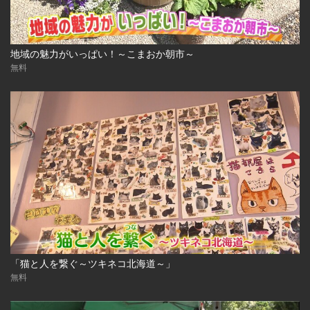
地域の魅力がいっぱい！～こまおか朝市～
無料
「猫と人を繋ぐ～ツキネコ北海道～」
無料