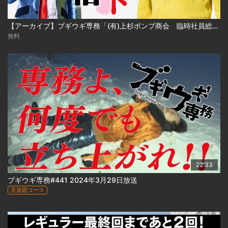
【アーカイブ】ブギウギ専務「(有)上杉ポンプ商会 臨時社員総会」
無料
22:33
ブギウギ専務#441 2024年3月29日放送
見放題コース