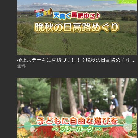
極上ステーキに真鱈づくし！？晩秋の日高路めぐり 2022.11.10放送
無料