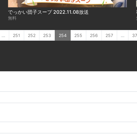
でっかい団子スープ 2022.11.08放送
無料
...
251
252
253
254
255
256
257
...
3