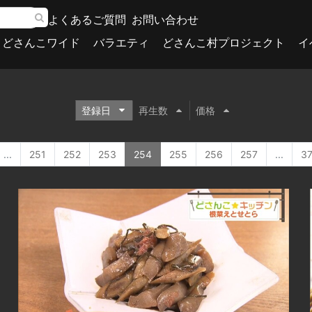
よくあるご質問
お問い合わせ
どさんこワイド
バラエティ
どさんこ村プロジェクト
イ
登録日
再生数
価格
...
251
252
253
254
255
256
257
...
3