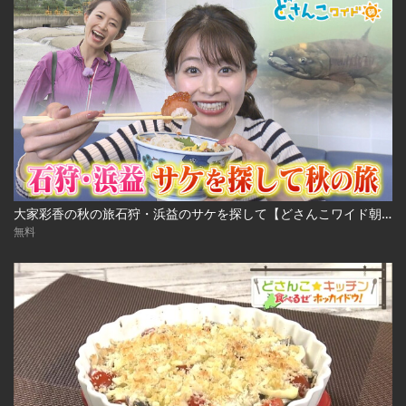
大家彩香の秋の旅石狩・浜益のサケを探して【どさんこワイド朝】 ※2023年10月3日 放送
無料