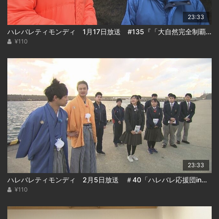
23:33
ハレバレティモンディ 1月17日放送 #135『「大自然完全制覇」支笏湖編(後編)』
¥110
23:33
ハレバレティモンディ 2月5日放送 ＃40「ハレバレ応援団in松前(後)」
¥110