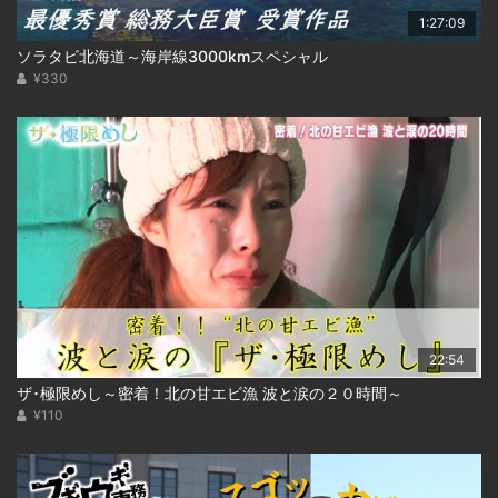
1:27:09
ソラタビ北海道～海岸線3000kmスペシャル
¥330
22:54
ザ･極限めし～密着！北の甘エビ漁 波と涙の２０時間～
¥110