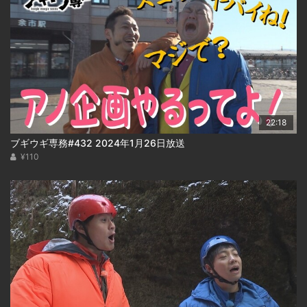
22:18
ブギウギ専務#432 2024年1月26日放送
¥110