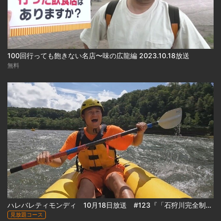
100回行っても飽きない名店〜味の広龍編 2023.10.18放送
無料
ハレバレティモンディ 10月18日放送 #123『「石狩川完全制覇｣カムイコタン編(前編)』
見放題コース