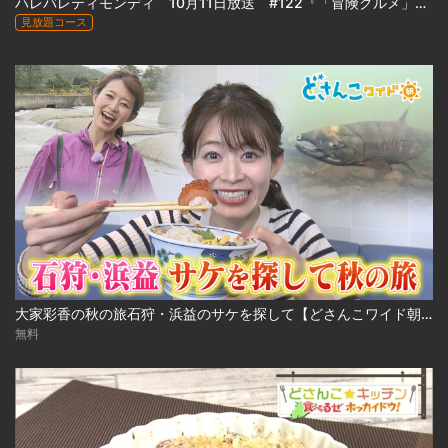
ハレバレティモンディ 10月11日放送 #122『「冒険グルメ」前田ファーム農業合宿 完結編』
見放題コース
大家彩香の秋の旅石狩・浜益のサケを探して【どさんこワイド朝】 ※2023年10月3日 放送
無料