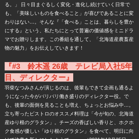
る。」 日々目まぐるしく変化・進化し続けていく日常で
も、「美味しいものを食べること」が喜びであることに変
わりはない…。
そんな『「食べる」ことは、暮らしを豊か
にする』という、私たちにとって普遍の価値感をミニドラ
マでお贈りします
。
この番組を通して、
「北海道産農畜産
物の魅力」
をお伝えしていきます！
『#3　鈴木遥 26歳　テレビ局入社5年
目、ディレクター』
羽柴なつみさんが演じるのは、後輩もできて企画も通るよ
うになった今がバリバリ働き盛りのディレクター役。で
も、後輩の面倒を見ることも増え、ちょっとお悩み中…。
立ち寄ったビストロのオススメ料理は「今が旬の、北海道
産ゆり根のグラタン」。
チーズの香ばしい香りと、ホクホ
ク食感が優しい「ゆり根のグラタン」を食べて、明日に向