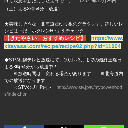
けて決意を新たにしたようで…。　
（2021年12月25日
（土）よる8時54分　放送）
★
美味しそうな「北海道産ゆり根のグラタン」、詳しいレ
シ
ピは下記「ホクレンHP」をチェック 
【きたやさい　おすすめレシピ】
https://www.
kitayasai.com/recipe/recipe02.php?id=11004
◆STV札幌テレビ放送にて、10月～3月までの最終土曜日
よる8時54分から放送中！
　　※放送時間は、変わる場合があります　　※北海道内
での放送になります
　　＜STV公式HP内＞　
http://www.stv.jp/tv/mypowerfood
s/index.html