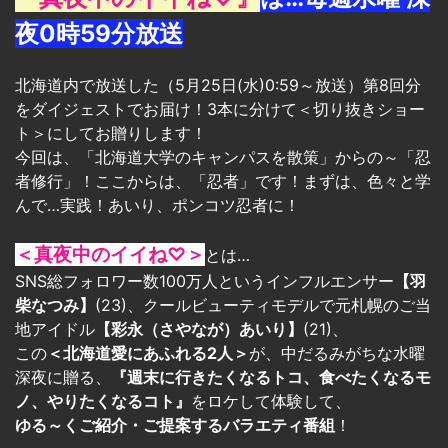
夜0時59分放送
北海道内で放送した（5月25日(水)0:59～放送）第8回分
をダイジェストでお届け！3本に分けて＜切り抜きショー
ト＞にしてお贈りします！
今回は、「北海道大学のキャンパスを散策」からの～「忍
者修行」！ここからは、「忍者」です！まずは、色々と学
んで…実践！あいり、ポンコツ忍者に！
＜真夜中のイイね♡＞
とは…
SNS総フォロワー数100万人というインフルエンサー
【羽
柴なつみ】
(23)、クールビューティモデルで元札幌のご当
地アイドル
【彩永（さやなが）あいり】
(21)、
この
＜北海道愛にあふれる2人＞
が、中だるみがちな水曜
深夜に贈る、
『週末に行きたくなるトコ、食べたくなるモ
ノ、やりたくなるコト』
をロケして体験して、
ゆる～くご紹介・ご提案するバラエティ番組
！