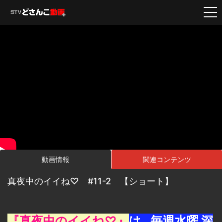
動画情報
関連コンテンツ
真夜中のイイね♡ #11-2 【ショート】
『真夜中のイイね♡』
は…毎週水曜 深