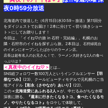
夜0時59分放送
北海道内で放送した（6月15日(水)0:59～放送）第11回分
をダイジェストでお届け！2本に分けて＜切り抜きショー
ト＞にしてお贈りします！
今回は、「イイね♡の旅 in 石狩・完結編」。札幌のお
隣・石狩市のイイねを探すぶら旅。
2本目は、
石狩緑苑台
のイオンにオープンしたばかりのラーメン店。
店長は超有名人のお兄さん！で、ラーメン大好きな2人の食べ
っぷりは？ 
＜真夜中のイイね♡＞
とは…
SNS総フォロワー数100万人というインフルエンサー
【羽
柴なつみ】
(23)、クールビューティモデルで元札幌のご当
地アイドル
【彩永（さやなが）あいり】
(22)、
この
＜北海道愛にあふれる2人＞
が、中だるみがちな水曜
深夜に贈る、
『週末に行きたくなるトコ、食べたくなるモ
ノ、やりたくなるコト』
をロケして体験して、