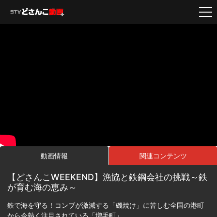
動画情報
関連コンテンツ
【どさんこWEEKEND】漁協と鉄鋼会社の挑戦～鉄
が育む海の恵み～
鉄で海を守る！コンブが激減する「磯焼け」に苦しむ全国の港町
から今熱く注目されている「増毛町」。