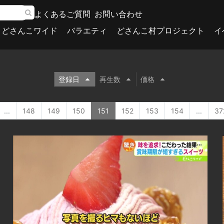
よくあるご質問
お問い合わせ
どさんこワイド
バラエティ
どさんこ村プロジェクト
イ
登録日
再生数
価格
...
148
149
150
151
152
153
154
...
37