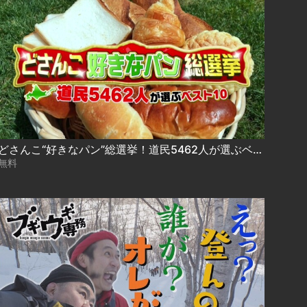
どさんこ“好きなパン”総選挙！道民5462人が選ぶベスト10 2023.05.22放送
無料