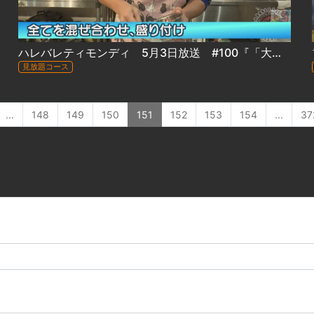
ハレバレティモンディ 5月3日放送 #100『「大自然完全制覇」流氷編②＆「冒険グルメ」厚岸・牡蠣編②』
見放題コース
...
148
149
150
151
152
153
154
...
37