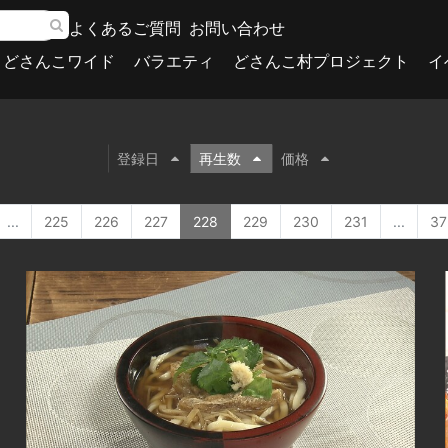
よくあるご質問
お問い合わせ
どさんこワイド
バラエティ
どさんこ村プロジェクト
イ
登録日
再生数
価格
...
225
226
227
228
229
230
231
...
37