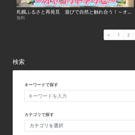
札幌ふるさと再発見 遊びで自然と触れ合う！～オヤコソトアソビ～
無料
«
1
2
検索
キーワードで探す
カテゴリで探す