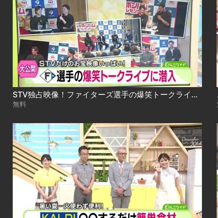
STV独占映像！ファイターズ選手の爆笑トークライブに潜入！貴重な素顔に迫る！〜後編 2024.11.27放送
無料