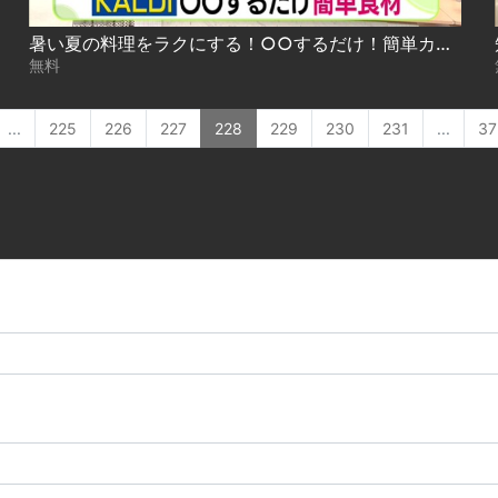
暑い夏の料理をラクにする！○○するだけ！簡単カルディ食材 2025-07-14
無料
...
225
226
227
228
229
230
231
...
37