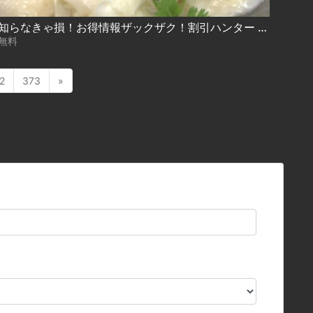
知らなきゃ損！お得情報ザックザク！割引ハンター 2022.03.03放送
無料
2
373
»