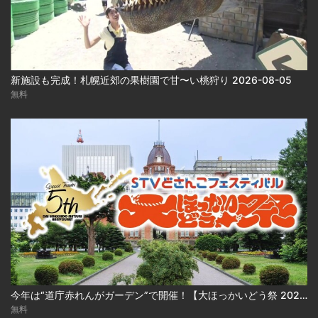
新施設も完成！札幌近郊の果樹園で甘〜い桃狩り 2026-08-05
無料
今年は“道庁赤れんがガーデン”で開催！【大ほっかいどう祭 2026】
無料