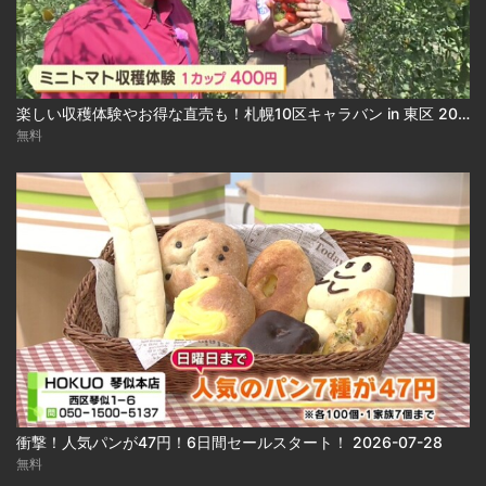
楽しい収穫体験やお得な直売も！札幌10区キャラバン in 東区 2026-07-27
無料
衝撃！人気パンが47円！6日間セールスタート！ 2026-07-28
無料