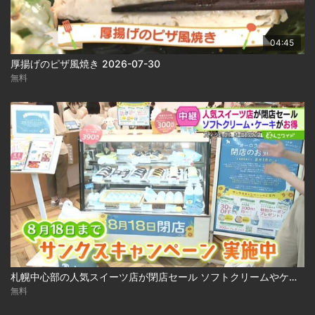
04:45
厚揚げのピザ風焼き 2026-07-30
無料
札幌中心部の人気スイーツ店が閉店セール ソフトクリームやケーキも割引に！ 2026-07-27
無料