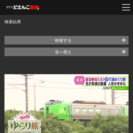
検索結果
検索する
並べ替え