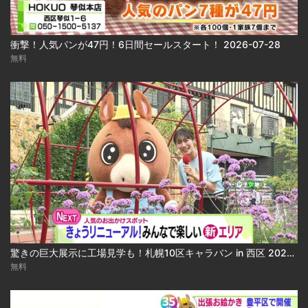
衝撃！人気パンが47円！6日間セールスタート！ 2026-07-28
無料
驚きの巨大展示に工場見学も！札幌10区キャラバン in 西区 2026-07-30 2026-07-30
無料