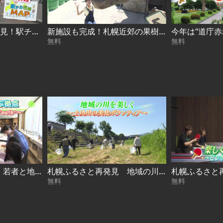
駅から5分の名所を発見！駅チカ名所MAP〜月寒中央駅 2026-08-05
新施設も完成！札幌近郊の果樹園で甘〜い桃狩り 2026-08-05
無料
無料
札幌ふるさと再発見 若者と地域を結ぶ拠点～札幌市若者支援施設 Youth⁺～2026年7月25日放送
札幌ふるさと再発見 地域の川を美しく～土功川の美化ボランティア～2026年7月18日放送
無料
無料