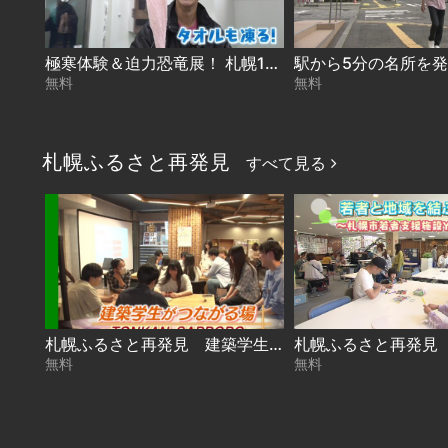
極寒体験＆迫力恐竜展！ 札幌10区キャラバン in 厚別区 2026-08-05
無料
無料
札幌ふるさと再発見
すべて見る
札幌ふるさと再発見 建築学生がつながる場～TONKAN SAPPORO～2026年8月1日放送
無料
無料