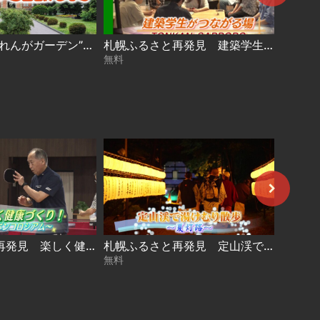
今年は“道庁赤れんがガーデン”で開催！【大ほっかいどう祭 2026】
札幌ふるさと再発見 建築学生がつながる場～TONKAN SAPPORO～2026年8月1日放送
無料
無料
札幌ふるさと再発見 楽しく健康づくり！～ピンポンコロシアム～2026年7月11日放送
札幌ふるさと再発見 定山渓で湯けむり散歩～夏灯路～2026年7月4日放送
無料
無料