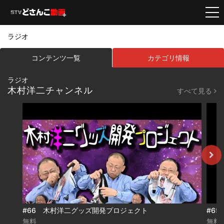
ラジオ
コンテンツ一覧
カテゴリ情報
ラジオ
木村洋二チャンネル
すべて見る
#66 木村洋二グッズ開発プロジェクト
#6
無料
無料