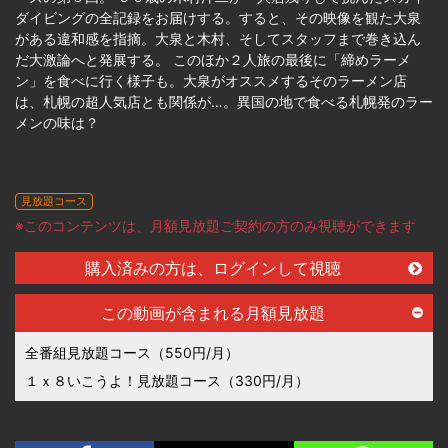
ダイビングの全記録をお届けする。すると、その映像を観た大泉
がある違和感を指摘。大泉と木村、そしてスタッフまで巻き込ん
だ大激論へと発展する。 このほか２人旅の最後に「締めラーメ
ン」を食べに行く様子も。大泉がオススメするそのラーメン店
は、札幌の超人気店とも関係が…。異国の地で食べる札幌発のラー
メンの味は？
見放題コース
※このコンテンツは、月額見放題ご契約の方のみ視聴ができます
購入済みの方は、ログインして視聴
この動画が含まれる月額見放題
全番組見放題コース（550円/月）
１ｘ８いこうよ！見放題コース（330円/月）