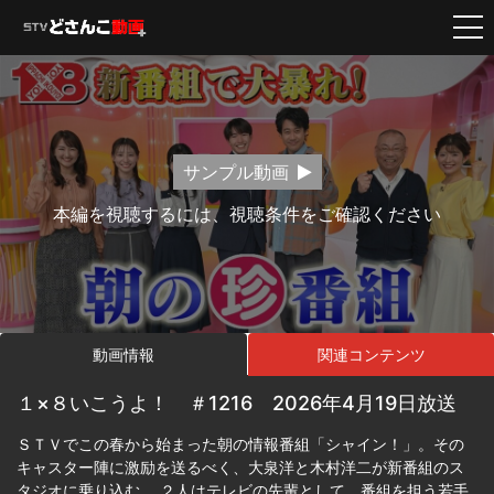
サンプル動画
本編を視聴するには、視聴条件をご確認ください
動画情報
関連コンテンツ
１×８いこうよ！ ＃1216 2026年4月19日放送
ＳＴＶでこの春から始まった朝の情報番組「シャイン！」。その
キャスター陣に激励を送るべく、大泉洋と木村洋二が新番組のス
タジオに乗り込む。 ２人はテレビの先輩として、番組を担う若手