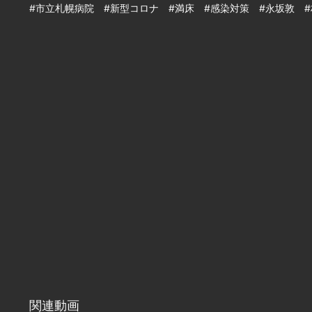
#市立札幌病院 #新型コロナ #満床 #感染対策 #永坂敦 
関連動画