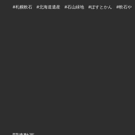
#札幌軟石 #北海道遺産 #石山緑地 #ぽすとかん #軟石や