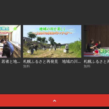
札幌ふるさと再発見 若者と地域を結ぶ拠点～札幌市若者支援施設 Youth⁺～2026年7月25日放送
札幌ふるさと再発見 地域の川を美しく～土功川の美化ボランティア～2026年7月18日放送
無料
無料