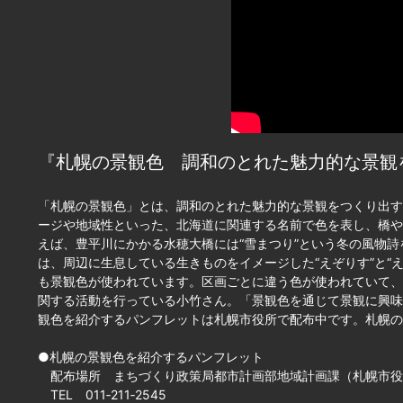
『札幌の景観色 調和のとれた魅力的な景観
「札幌の景観色」とは、調和のとれた魅力的な景観をつくり出す
ージや地域性といった、北海道に関連する名前で色を表し、橋や
えば、豊平川にかかる水穂大橋には“雪まつり”という冬の風物
は、周辺に生息している生きものをイメージした“えぞりす”と“
も景観色が使われています。区画ごとに違う色が使われていて、
関する活動を行っている小竹さん。「景観色を通じて景観に興味
観色を紹介するパンフレットは札幌市役所で配布中です。札幌の
●札幌の景観色を紹介するパンフレット
配布場所 まちづくり政策局都市計画部地域計画課（札幌市役所
TEL 011‐211‐2545