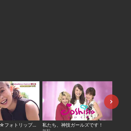
AIKUが行くよ☆フォトリップ＃31(前編)
私たち、神技ガールズです！
無料
無料