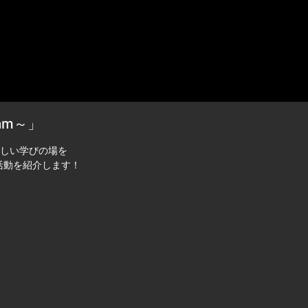
am～」
しい学びの場を
の活動を紹介します！