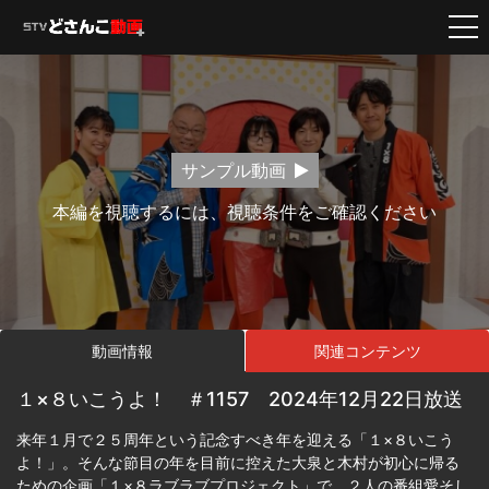
サンプル動画
本編を視聴するには、視聴条件をご確認ください
動画情報
関連コンテンツ
１×８いこうよ！ ＃1157 2024年12月22日放送
来年１月で２５周年という記念すべき年を迎える「１×８いこう
よ！」。そんな節目の年を目前に控えた大泉と木村が初心に帰る
ための企画「１×８ラブラブプロジェクト」で、２人の番組愛そし