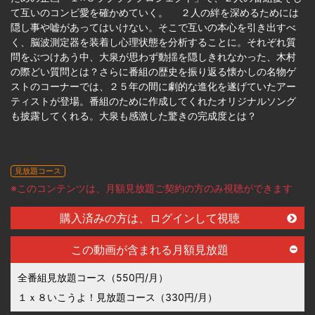
て互いのコンビ愛を確かめていく。 ２人の絆を深めるためには
隠し事や嘘があってはいけない。そこで互いの本心を引き出すべ
く、脳波測定器を装着し心理状態を分析することに。それぞれ質
問をぶつけあう中、大泉が思わず動揺を隠しきれなかった、木村
の際どい質問とは？さらに番組の歴史を振り返る懐かしの名物ゲ
ストのコーナーでは、２５年の間に劇的な進化を遂げていたアー
ティストが登場。番組のために作成してくれたオリジナルソング
も披露してくれる。大泉も感激した驚きの完成度とは？
見放題コース
※このコンテンツは、月額見放題ご契約の方のみ視聴ができます
購入済みの方は、ログインして視聴
この動画が含まれる月額見放題
全番組見放題コース（550円/月）
１ｘ８いこうよ！見放題コース（330円/月）