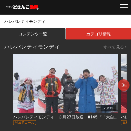
ハレバレティモンディ
コンテンツ一覧
カテゴリ情報
ハレバレティモンディ
すべて見る
23:33
ハレバレティモンディ ３月27日放送 #145『「大自然完全制覇」石狩川完全制覇・厳冬編ラストラン』
見放題コース
見放