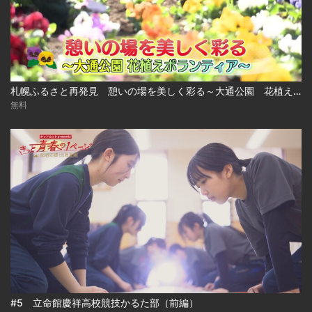
札幌ふるさと再発見 憩いの場を美しく彩る～大通公園 花植えボランティア～
無料
#5 立命館慶祥高校競技かるた部（前編）