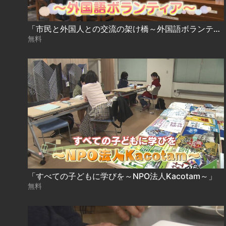
「市民と外国人との交流の架け橋～外国語ボランティア～」
無料
「すべての子どもに学びを～NPO法人Kacotam～」
無料