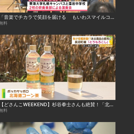
「音楽でチカラで笑顔を届ける もいわスマイルコンサート」
無料
【どさんこWEEKEND】杉谷拳士さんも絶賛！「北海道コーン茶」特集
無料