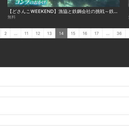
【どさんこWEEKEND】漁協と鉄鋼会社の挑戦～鉄が育む海の恵み～
無料
2
...
11
12
13
14
15
16
17
...
36