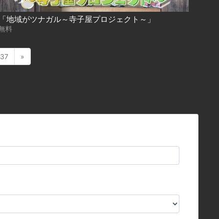
「地域がツナガル～寺子屋プロジェクト～」
無料
37
»