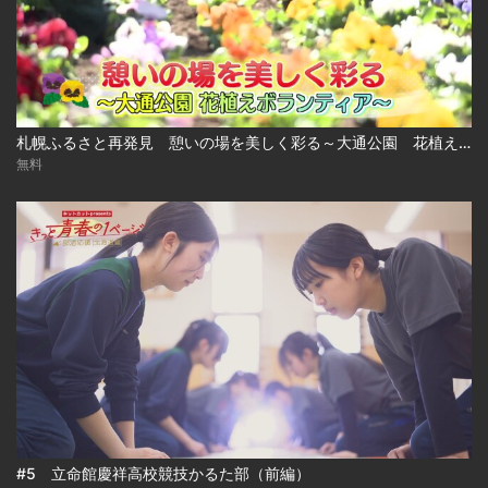
札幌ふるさと再発見 憩いの場を美しく彩る～大通公園 花植えボランティア～
無料
#5 立命館慶祥高校競技かるた部（前編）