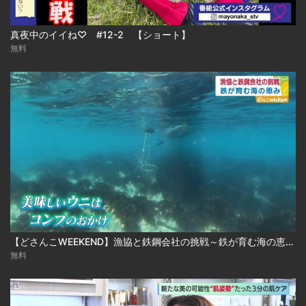
真夜中のイイね♡ #12-2 【ショート】
無料
【どさんこWEEKEND】漁協と鉄鋼会社の挑戦～鉄が育む海の恵み～
無料