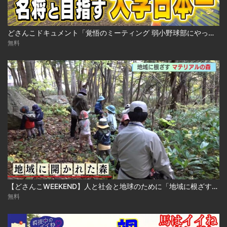
どさんこドキュメント「覚悟のミーティング 弱小野球部にやってきた名将」（2023年6月4日放送）
無料
【どさんこWEEKEND】人と社会と地球のために「地域に根ざす！マテリアルの森」
無料