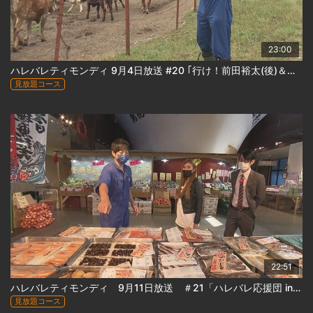
23:00
ハレバレティモンディ 9月4日放送 #20 ｢行け！前田裕太(後)＆ハレバレ応援団in稚内①｣
見放題コース
22:51
ハレバレティモンディ 9月11日放送 ＃21「ハレバレ応援団 in 稚内②」
見放題コース