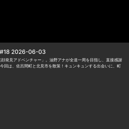
2026-06-03
笑顔発見アドベンチャー」。油野アナが全道一周を目指し、直接感謝
今回は、佐呂間町と北見市を散策！キュンキュンする出会いに、町