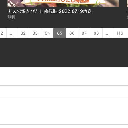
ナスの焼きびたし梅風味 2022.07.19放送
無料
2
...
82
83
84
85
86
87
88
...
116