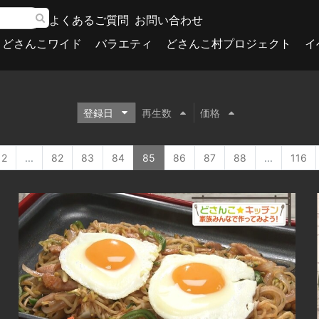
よくあるご質問
お問い合わせ
どさんこワイド
バラエティ
どさんこ村プロジェクト
イ
登録日
再生数
価格
2
...
82
83
84
85
86
87
88
...
116